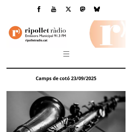
Skip
to
Facebook
You
Twitter
Mastodon
Bluesky
content
Tube
Menu
Camps de cotó 23/09/2025