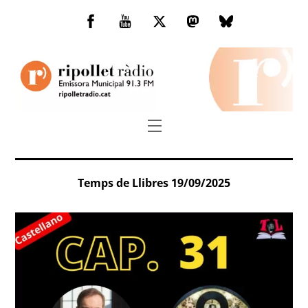
Skip
to
Facebook
You
Twitter
Mastodon
Bluesky
content
Tube
Menu
Temps de Llibres 19/09/2025