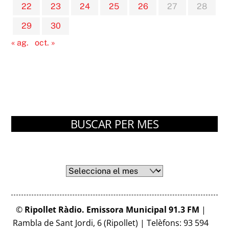
22
23
24
25
26
27
28
29
30
« ag.
oct. »
BUSCAR PER MES
Arxius
Arxius
©
Ripollet Ràdio. Emissora Municipal 91.3 FM
|
Rambla de Sant Jordi, 6 (Ripollet) | Telèfons: 93 594