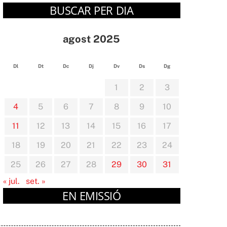
BUSCAR PER DIA
agost 2025
Dl
Dt
Dc
Dj
Dv
Ds
Dg
1
2
3
4
5
6
7
8
9
10
11
12
13
14
15
16
17
18
19
20
21
22
23
24
25
26
27
28
29
30
31
« jul.
set. »
EN EMISSIÓ