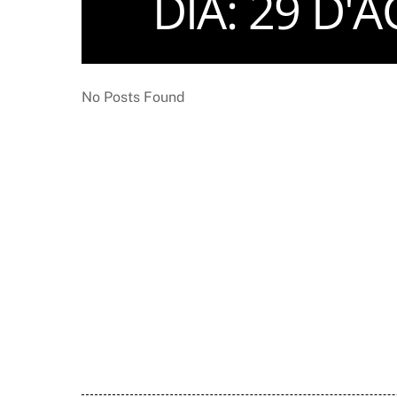
DIA:
29 D'A
No Posts Found