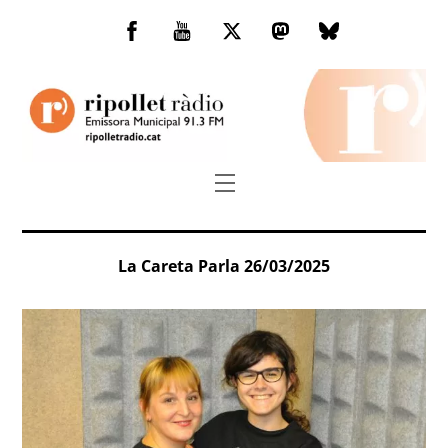
Skip
to
Facebook
You
Twitter
Mastodon
Bluesky
content
Tube
Menu
La Careta Parla 26/03/2025