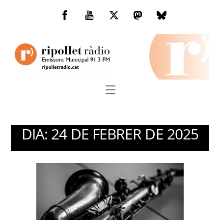
Skip
to
Facebook
You
Twitter
Mastodon
Bluesky
content
Tube
Menu
DIA:
24 DE FEBRER DE 2025