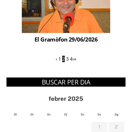
El Gramòfon 29/06/2026
‹
1
2
3
4
›
»
BUSCAR PER DIA
febrer 2025
Dl
Dt
Dc
Dj
Dv
Ds
Dg
1
2