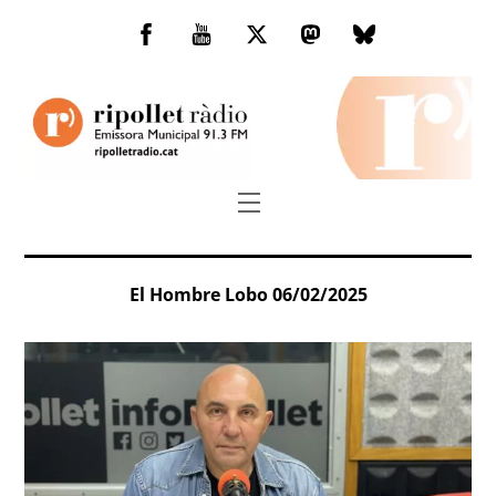
Skip
to
Facebook
You
Twitter
Mastodon
Bluesky
content
Tube
Menu
El Hombre Lobo 06/02/2025