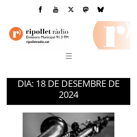
Skip
to
Facebook
You
Twitter
Mastodon
Bluesky
content
Tube
Menu
DIA:
18 DE DESEMBRE DE
2024