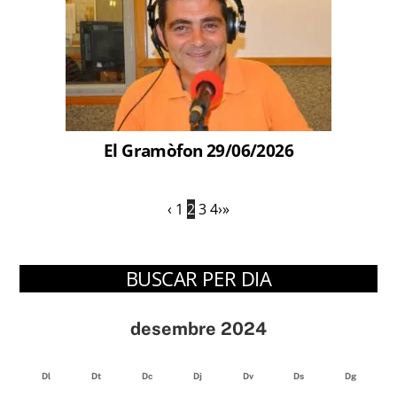
El Gramòfon 29/06/2026
‹
1
2
3
4
›
»
BUSCAR PER DIA
desembre 2024
Dl
Dt
Dc
Dj
Dv
Ds
Dg