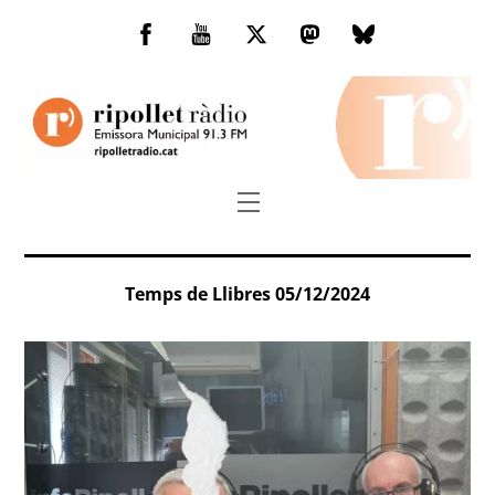
Skip
to
Facebook
You
Twitter
Mastodon
Bluesky
content
Tube
Menu
Temps de Llibres 05/12/2024