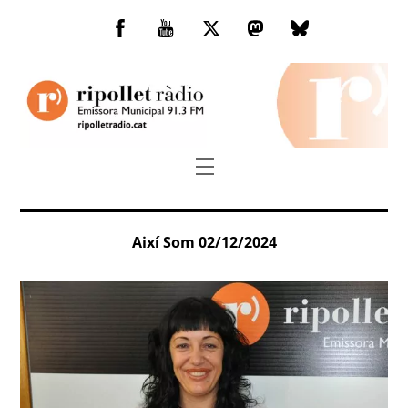
Skip
to
Facebook
You
Twitter
Mastodon
Bluesky
content
Tube
Menu
Així Som 02/12/2024