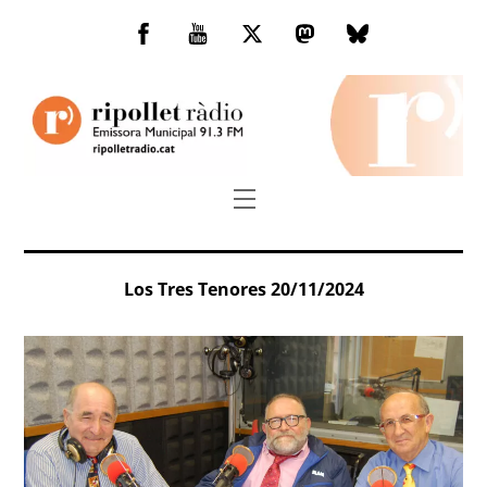
Skip
to
Facebook
You
Twitter
Mastodon
Bluesky
content
Tube
Menu
Los Tres Tenores 20/11/2024