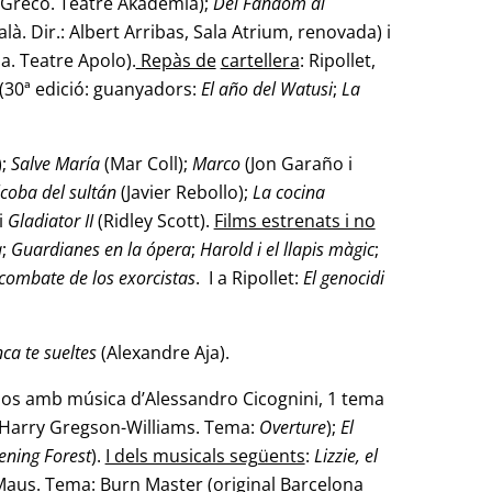
l Greco. Teatre Akadèmia);
Del Fandom al
alà. Dir.: Albert Arribas, Sala Atrium, renovada) i
a. Teatre Apolo).
Repàs de
cartellera
: Ripollet,
 (30ª edició: guanyadors:
El año del Watusi
;
La
);
Salve María
(Mar Coll);
Marco
(Jon Garaño i
lcoba del sultán
(Javier Rebollo);
La cocina
i
Gladiator II
(Ridley Scott).
Films estrenats i no
a
;
Guardianes en la ópera
;
Harold i el llapis màgic
;
combate de los exorcistas
. I a Ripollet:
El genocidi
ca te sueltes
(Alexandre Aja).
dos amb música d’Alessandro Cicognini, 1 tema
Harry Gregson-Williams. Tema:
Overture
);
El
ning Forest
).
I dels musicals següents
:
Lizzie, el
aus. Tema: Burn Master (original Barcelona