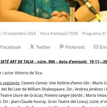
ó:
19
novembre
2024
Hora d'emissió:
19
:
00
Programa:
El
Facebook
Twitter
Pinterest
Ema
 SETÈ ART DE TALIA
– núm. 806 – data d’emissió: 19-11—2
i actor Vittorio de Sica.
es següents:
Casares-Camús: Una història d’amor
(dir.: Mario G
r del
Rei Lear
de William Shakespeare. Dir.: Andrea Jiménez i Ú
 Teatre Lliure de Gràcia);
Primera sangre
(de/dir.: María Velas
 Dir.: Jean-Claude Auvray. Gran Teatre del Liceu);
Lizzie, el
m