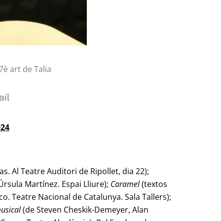
 7è art de Talia
il
024
as. Al Teatre Auditori de Ripollet, dia 22);
rsula Martínez. Espai Lliure);
Caramel
(textos
co. Teatre Nacional de Catalunya. Sala Tallers);
usical
(de Steven Cheskik-Demeyer, Alan