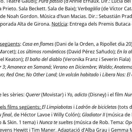
do. Teatre Gaudí);
Pura passió
(d’Annie Ernaux. Dir.: Lucia de
a Prieto. Sala Beckett. Sala de Baix); V
erbagàlia
(de Víctor Cat
a de Noah Gordon. Música d’Ivan Macias. Dir.: Sebastián Prad
mporada Alta de Girona.
Notícia
: Entrega dels Premis Butaca
s següents
:
Casa en flames
(Dani de la Orden, a Ripollet dia 20
Marcet);
Los últimos románticos
(David Pérez Sañudo);
En la a
el Keaton);
El baño del diablo
(Veronika Franz i Severin Fiala) 
r 3
;
Amanece en Samaná
;
Verano en Diciembre
;
Waldo
;
Anatem
yo
;
Red One
;
No Other Land
;
Un volcán habitado
i
Libera Nos: El
 les sèries:
Querer
(Movistar) i
Yo, adicto
(Disney) i el film
Nun
els films següents:
El Limpiabotas
i
Ladrón de
bicicletas
(tots 
 final
, de Héctor Lavoe i Willy Colón);
Gladiator II
(música de 
 & Skin. 1 tema) i
Nunca te sueltes
(música de Rob. Tema:
Ope
evens Hewitt i Tim Maner. Adaptació d’Alba Grau i Gemma M