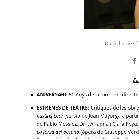
Data d'emissi
EL
ANIVERSARI:
50 Anys de la mort del director 
ESTRENES DE TEATRE:
Crítiques de les obr
Casting Lear
(versió de Juan Mayorga a parti
de Pablo Messiez. Dir.: Ariadna i Clara Peya.
La forza del
destino
(òpera de Giuseppe Verdi.