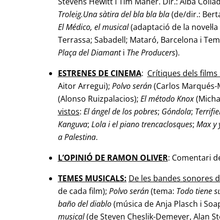
Stevens Hewitt i Tim Maner. Dir.: Alba Colla
Troleig.Una sàtira del bla bla bla
(de/dir.: Bert
El Médico, el musical
(adaptació de la novel·l
Terrassa; Sabadell; Mataró, Barcelona i Te
Plaça del Diamant
i
The Producers
).
ESTRENES DE CINEMA
:
Crítiques dels film
Aitor Arregui);
Polvo serán
(Carlos Marqués-
(Alonso Ruizpalacios);
El método Knox
(Micha
vistos
:
El ángel
de los pobres
;
Góndola
;
Terrifie
Kanguva
;
Lola i el piano
trencaclosques
;
Max y 
a Palestina
.
L’OPINIÓ DE RAMON OLIVER
: Comentari de
TEMES MUSICALS:
De les bandes sonores d
de cada film);
Polvo serán
(tema:
Todo tiene su
baño del diablo
(música de Anja Plasch i Soap
musical
(de Steven Cheslik-Demeyer, Alan St