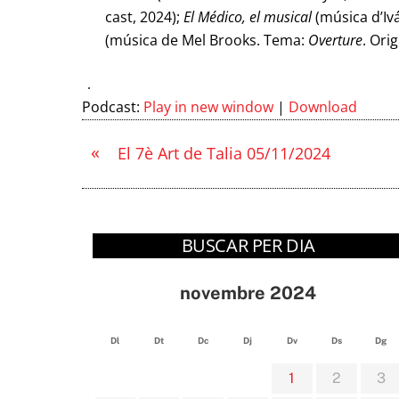
cast, 2024);
El Médico, el
musical
(música d’Iv
(música de Mel Brooks. Tema:
Overture
. Ori
Podcast:
Play in new window
|
Download
«
El 7è Art de Talia 05/11/2024
BUSCAR PER DIA
novembre 2024
Dl
Dt
Dc
Dj
Dv
Ds
Dg
1
2
3