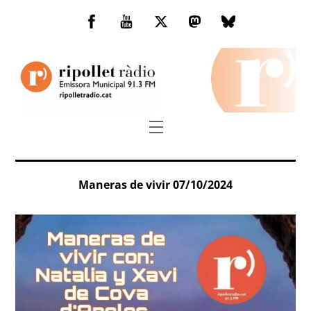
Skip
to
Facebook
You
Twitter
Mastodon
Bluesky
content
Tube
Menu
Maneras de vivir 07/10/2024