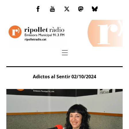
Skip
to
Facebook
You
Twitter
Mastodon
Bluesky
content
Tube
Menu
Adictos al Sentir 02/10/2024