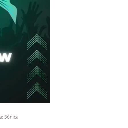
a:
Sónica