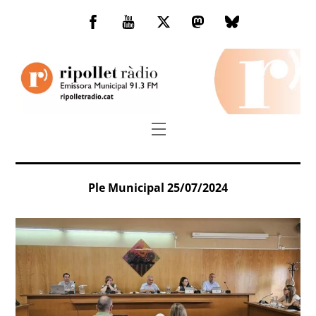
Skip
to
Facebook
You
Twitter
Mastodon
Bluesky
content
Tube
Menu
Ple Municipal 25/07/2024