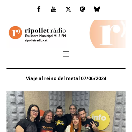
Skip
to
Facebook
You
Twitter
Mastodon
Bluesky
content
Tube
Menu
Viaje al reino del metal 07/06/2024