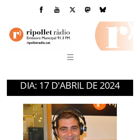
Skip
to
Facebook
You
Twitter
Mastodon
Bluesky
content
Tube
Menu
DIA:
17 D'ABRIL DE 2024