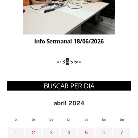
Info Setmanal 18/06/2026
«
‹
3
4
5
6
›
»
BUSCAR PER DIA
abril 2024
Dl
Dt
Dc
Dj
Dv
Ds
Dg
1
2
3
4
5
6
7