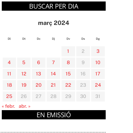
BUSCAR PER DIA
març 2024
Dl
Dt
Dc
Dj
Dv
Ds
Dg
1
2
3
4
5
6
7
8
9
10
11
12
13
14
15
16
17
18
19
20
21
22
23
24
25
26
27
28
29
30
31
« febr.
abr. »
EN EMISSIÓ