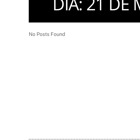
DIA:
21 DE 
No Posts Found