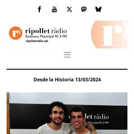
Skip
to
Facebook
You
Twitter
Mastodon
Bluesky
content
Tube
Menu
Desde la Historia 13/03/2024