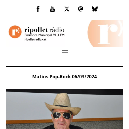
Skip
to
Facebook
You
Twitter
Mastodon
Bluesky
content
Tube
Menu
Matins Pop-Rock 06/03/2024