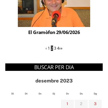
El Gramòfon 29/06/2026
‹
1
2
3
4
›
»
BUSCAR PER DIA
desembre 2023
Dl
Dt
Dc
Dj
Dv
Ds
Dg
1
2
3