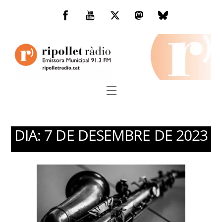
Skip
to
Facebook
You
Twitter
Mastodon
Bluesky
content
Tube
Menu
DIA:
7 DE DESEMBRE DE 2023