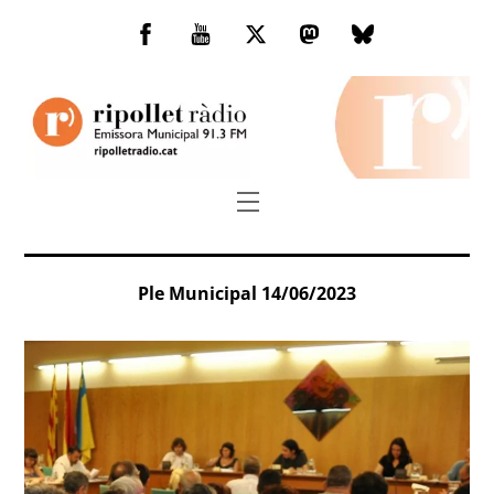
Skip
to
Facebook
You
Twitter
Mastodon
Bluesky
content
Tube
Menu
Ple Municipal 14/06/2023