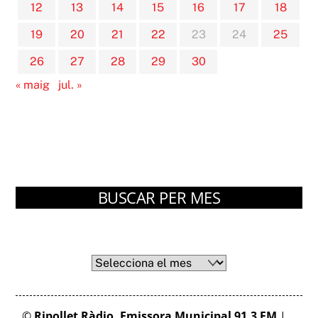
12
13
14
15
16
17
18
19
20
21
22
23
24
25
26
27
28
29
30
« maig
jul. »
BUSCAR PER MES
Arxius
Arxius
©
Ripollet Ràdio. Emissora Municipal 91.3 FM
|