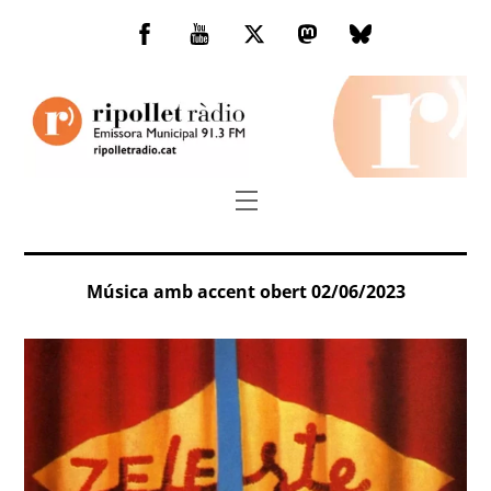
Skip
to
Facebook
You
Twitter
Mastodon
Bluesky
content
Tube
Menu
Música amb accent obert 02/06/2023