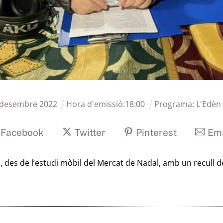
desembre
2022
Hora d'emissió:
18
:
00
Programa:
L'Edèn
Facebook
Twitter
Pinterest
Ema
 des de l’estudi mòbil del Mercat de Nadal, amb un recull 