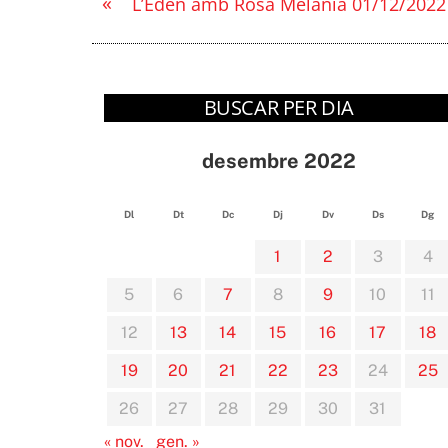
«
L’Edèn amb Rosa Melania 01/12/2022
BUSCAR PER DIA
desembre 2022
Dl
Dt
Dc
Dj
Dv
Ds
Dg
1
2
3
4
5
6
7
8
9
10
11
12
13
14
15
16
17
18
19
20
21
22
23
24
25
26
27
28
29
30
31
« nov.
gen. »