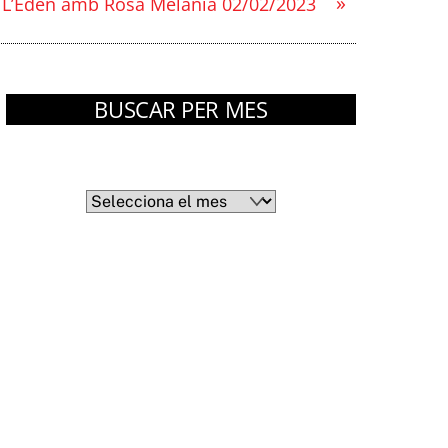
»
L’Edèn amb Rosa Melania 02/02/2023
BUSCAR PER MES
Arxius
Arxius