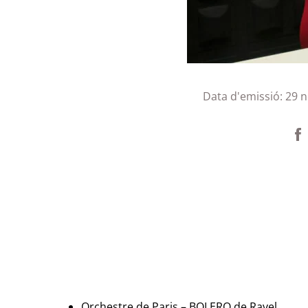
Data d'emissió:
29
n
Orchestre de Paris – BOLERO de Ravel.