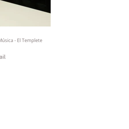
 Música - El Templete
il