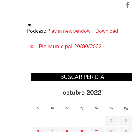
Podcast:
Play in new window
|
Download
«
Ple Municipal 29/09/2022
BUSCAR PER DIA
octubre 2022
Dl
Dt
Dc
Dj
Dv
Ds
Dg
1
2
3
4
5
6
7
8
9