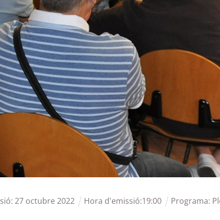
sió:
27
octubre
2022
Hora d'emissió:
19
:
00
Programa:
Pl