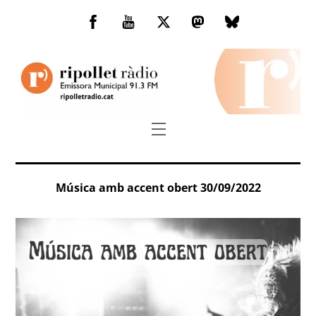
Skip
to
Facebook
You
Twitter
Mastodon
Bluesky
content
Tube
Menu
Música amb accent obert 30/09/2022