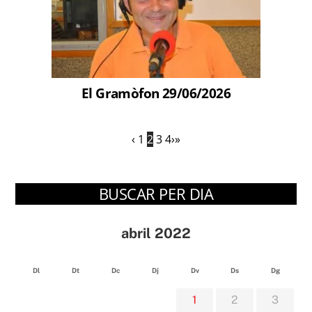
El Gramòfon 29/06/2026
‹
1
2
3
4
›
»
BUSCAR PER DIA
abril 2022
Dl
Dt
Dc
Dj
Dv
Ds
Dg
1
2
3