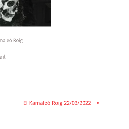
maleó Roig
il
»
El Kamaleó Roig 22/03/2022