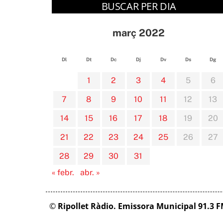
BUSCAR PER DIA
març 2022
Dl
Dt
Dc
Dj
Dv
Ds
Dg
1
2
3
4
5
6
7
8
9
10
11
12
13
14
15
16
17
18
19
20
21
22
23
24
25
26
27
28
29
30
31
« febr.
abr. »
©
Ripollet Ràdio. Emissora Municipal 91.3 