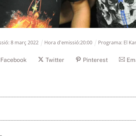
ssió:
8
març
2022
Hora d'emissió:
20
:
00
Programa:
El Ka
Facebook
Twitter
Pinterest
Ema