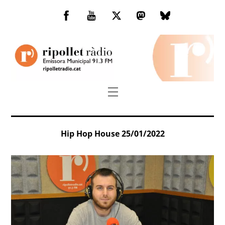
Skip
to
Facebook
You
Twitter
Mastodon
Bluesky
content
Tube
Menu
Hip Hop House 25/01/2022