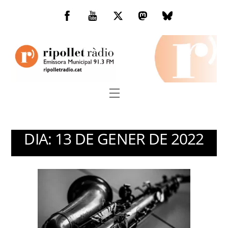
Skip
to
Facebook
You
Twitter
Mastodon
Bluesky
content
Tube
Menu
DIA:
13 DE GENER DE 2022