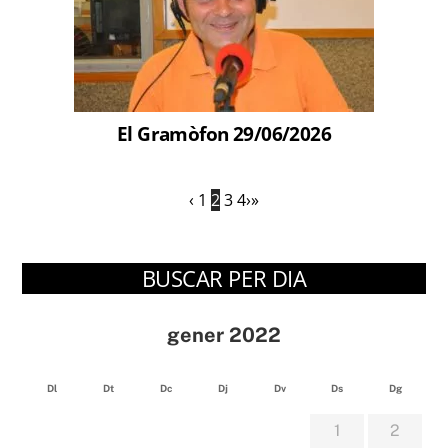
El Gramòfon 29/06/2026
‹
1
2
3
4
›
»
BUSCAR PER DIA
gener 2022
Dl
Dt
Dc
Dj
Dv
Ds
Dg
1
2