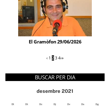
El Gramòfon 29/06/2026
‹
1
2
3
4
›
»
BUSCAR PER DIA
desembre 2021
Dl
Dt
Dc
Dj
Dv
Ds
Dg