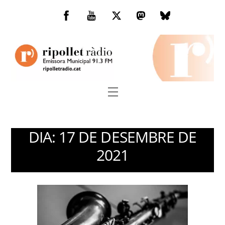
Skip
to
Facebook
You
Twitter
Mastodon
Bluesky
content
Tube
Menu
DIA:
17 DE DESEMBRE DE
2021