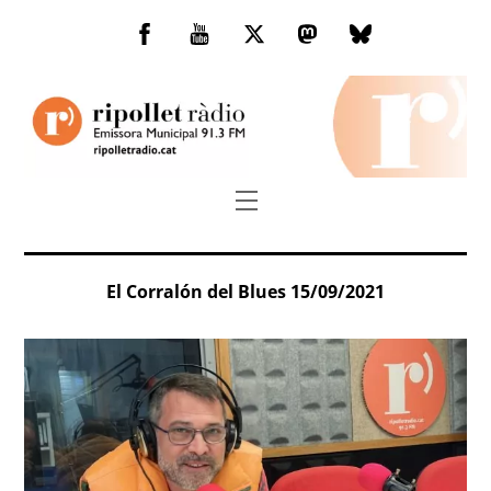
Skip
to
Facebook
You
Twitter
Mastodon
Bluesky
content
Tube
Menu
El Corralón del Blues 15/09/2021