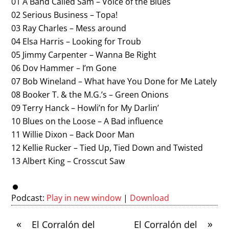
01 A Band Called Sam – Voice of the Blues
02 Serious Business – Topa!
03 Ray Charles – Mess around
04 Elsa Harris – Looking for Troub
05 Jimmy Carpenter – Wanna Be Right
06 Dov Hammer – I’m Gone
07 Bob Wineland – What have You Done for Me Lately
08 Booker T. & the M.G.’s – Green Onions
09 Terry Hanck – Howli’n for My Darlin’
10 Blues on the Loose – A Bad influence
11 Willie Dixon – Back Door Man
12 Kellie Rucker – Tied Up, Tied Down and Twisted
13 Albert King – Crosscut Saw
Podcast:
Play in new window
|
Download
«
»
El Corralón del
El Corralón del