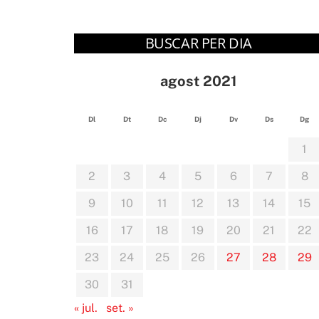
BUSCAR PER DIA
agost 2021
Dl
Dt
Dc
Dj
Dv
Ds
Dg
1
2
3
4
5
6
7
8
9
10
11
12
13
14
15
16
17
18
19
20
21
22
23
24
25
26
27
28
29
30
31
« jul.
set. »