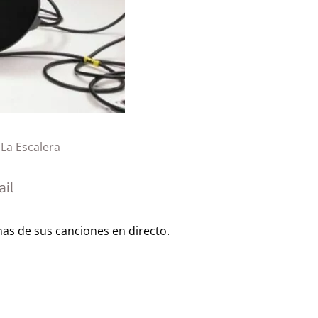
:
La Escalera
il
nas de sus canciones en directo.