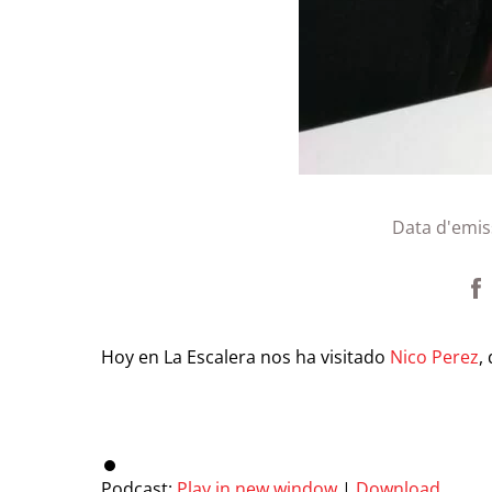
Data d'emis
Hoy en La Escalera nos ha visitado
Nico Perez
,
Podcast:
Play in new window
|
Download