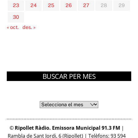
23
24
25
26
27
28
29
30
« oct.
des. »
BUSCAR PER MES
Arxius
Arxius
©
Ripollet Ràdio. Emissora Municipal 91.3 FM
|
Rambla de Sant Jordi, 6 (Ripollet) | Telèfons: 93 594