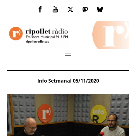
Skip
to
Facebook
You
Twitter
Mastodon
Bluesky
content
Tube
Menu
Info Setmanal 05/11/2020