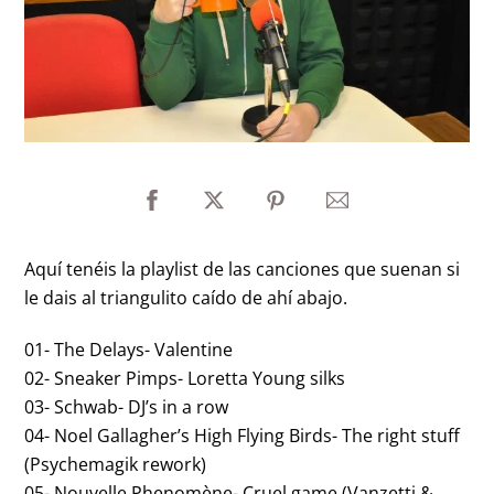
Aquí tenéis la playlist de las canciones que suenan si
le dais al triangulito caído de ahí abajo.
01- The Delays- Valentine
02- Sneaker Pimps- Loretta Young silks
03- Schwab- DJ’s in a row
04- Noel Gallagher’s High Flying Birds- The right stuff
(Psychemagik rework)
05- Nouvelle Phenomène- Cruel game (Vanzetti &