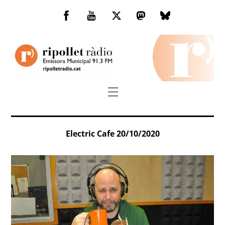
Skip
to
Facebook
You
Twitter
Mastodon
Bluesky
content
Tube
Menu
Electric Cafe 20/10/2020