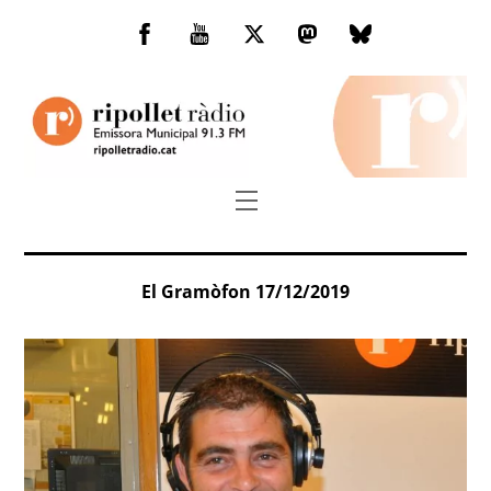
Skip
to
Facebook
You
Twitter
Mastodon
Bluesky
content
Tube
Menu
El Gramòfon 17/12/2019