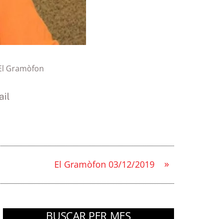
El Gramòfon
il
»
El Gramòfon 03/12/2019
BUSCAR PER MES