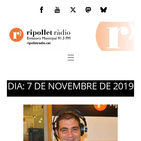
Skip
to
Facebook
You
Twitter
Mastodon
Bluesky
content
Tube
Menu
DIA:
7 DE NOVEMBRE DE 2019