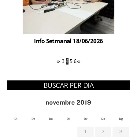
Info Setmanal 18/06/2026
«
‹
3
4
5
6
›
»
BUSCAR PER DIA
novembre 2019
Dl
Dt
Dc
Dj
Dv
Ds
Dg
1
2
3