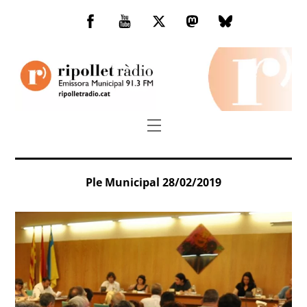
Skip
to
Facebook
You
Twitter
Mastodon
Bluesky
content
Tube
Menu
Ple Municipal 28/02/2019