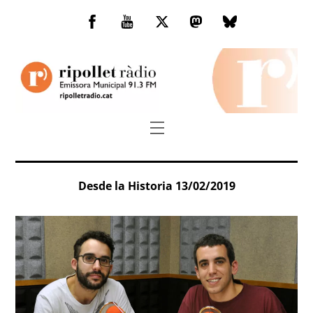
Skip
to
Facebook
You
Twitter
Mastodon
Bluesky
content
Tube
Menu
Desde la Historia 13/02/2019