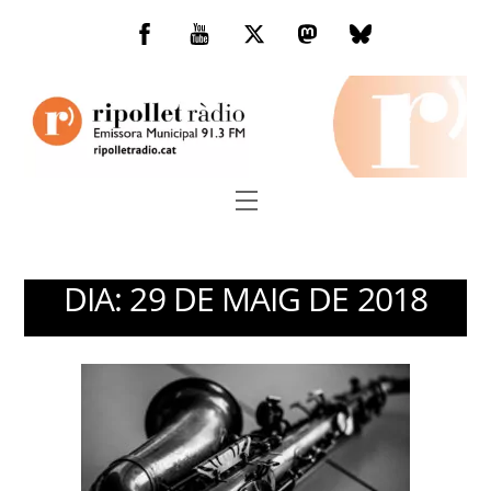
Skip
to
Facebook
You
Twitter
Mastodon
Bluesky
content
Tube
Menu
DIA:
29 DE MAIG DE 2018