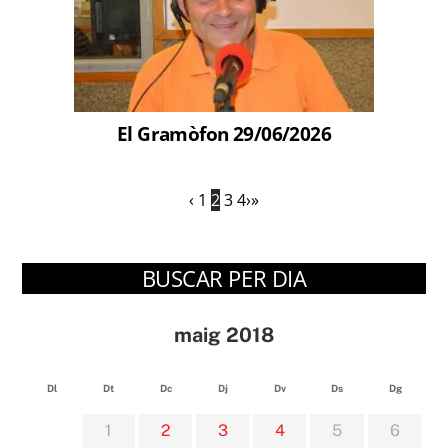
El Gramòfon 29/06/2026
‹
1
2
3
4
›
»
BUSCAR PER DIA
maig 2018
Dl
Dt
Dc
Dj
Dv
Ds
Dg
1
2
3
4
5
6