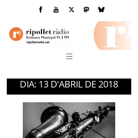
Skip
to
Facebook
You
Twitter
Mastodon
Bluesky
content
Tube
Menu
DIA:
13 D'ABRIL DE 2018