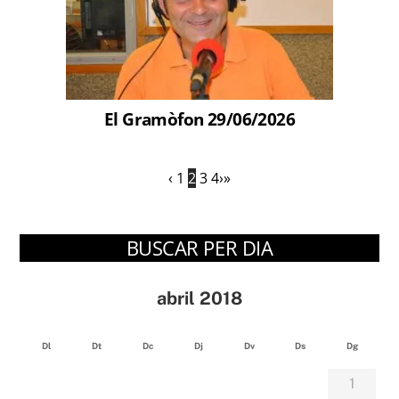
El Gramòfon 29/06/2026
‹
1
2
3
4
›
»
BUSCAR PER DIA
abril 2018
Dl
Dt
Dc
Dj
Dv
Ds
Dg
1