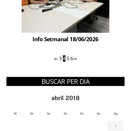
Info Setmanal 18/06/2026
«
‹
3
4
5
6
›
»
BUSCAR PER DIA
abril 2018
Dl
Dt
Dc
Dj
Dv
Ds
Dg
1