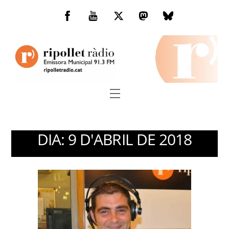
Skip
to
Facebook
You
Twitter
Mastodon
Bluesky
content
Tube
Menu
DIA:
9 D'ABRIL DE 2018