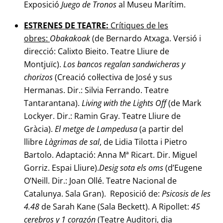
Exposició
Juego de Tronos
al Museu Marítim.
ESTRENES DE TEATRE:
Crítiques de les
obres:
Obakakoak
(de Bernardo Atxaga. Versió i
direcció: Calixto Bieito. Teatre Lliure de
Montjuïc).
Los bancos regalan sandwicheras y
chorizos
(Creació col·lectiva de José y sus
Hermanas. Dir.: Silvia Ferrando. Teatre
Tantarantana).
Living
with the Lights Off
(de Mark
Lockyer. Dir.: Ramin Gray. Teatre Lliure de
Gràcia).
El metge de Lampedusa
(a partir del
llibre
Làgrimas de sal
, de Lidia Tilotta i Pietro
Bartolo. Adaptació: Anna Mª Ricart. Dir. Miguel
Gorriz. Espai Lliure).
Desig sota els oms
(d’Eugene
O’Neill. Dir.: Joan Ollé. Teatre Nacional de
Catalunya. Sala Gran). Reposició de:
Psicosis de les
4.48
de Sarah Kane (Sala Beckett). A Ripollet:
45
cerebros y 1
corazón
(Teatre Auditori, dia