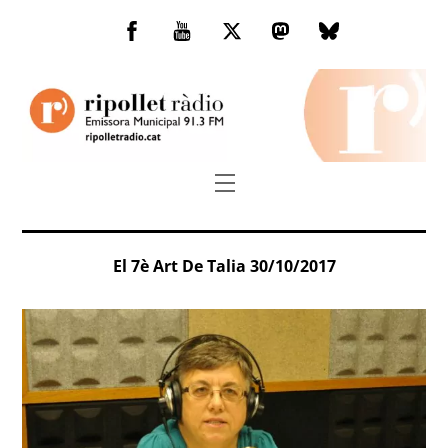
Skip
to
Facebook
You
Twitter
Mastodon
Bluesky
content
Tube
Menu
El 7è Art De Talia 30/10/2017