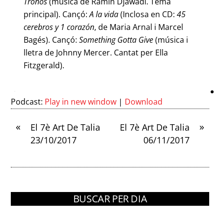
Tronos
(música de Ramin Djawadi. Tema
principal). Cançó:
A
la vida
(Inclosa en CD:
45
cerebros y 1 corazón
, de Maria Arnal i Marcel
Bagés). Cançó:
Something Gotta Give
(música i
lletra de Johnny Mercer. Cantat per Ella
Fitzgerald).
Podcast:
Play in new window
|
Download
«
»
El 7è Art De Talia
El 7è Art De Talia
23/10/2017
06/11/2017
BUSCAR PER DIA