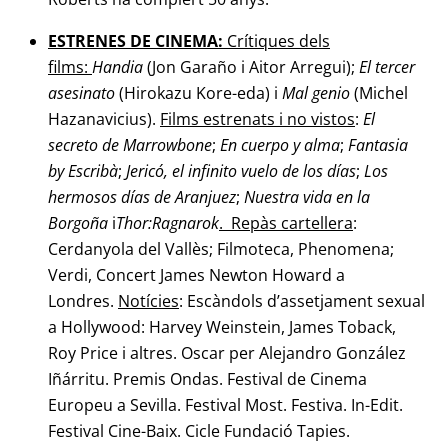
ESTRENES DE CINEMA:
Crítiques dels
films:
Handia
(Jon Garaño i Aitor Arregui);
El tercer
asesinato
(Hirokazu Kore-eda) i
Mal genio
(Michel
Hazanavicius).
Films estrenats i no vistos
:
El
secreto de Marrowbone
;
En cuerpo y alma
;
Fantasia
by Escribà
;
Jericó, el infinito vuelo de los
días
;
Los
hermosos días de Aranjuez
;
Nuestra vida en la
Borgoña
i
Thor:Ragnarok
. Repàs cartellera
:
Cerdanyola del Vallès; Filmoteca, Phenomena;
Verdi, Concert James Newton Howard a
Londres.
Notícies
: Escàndols d’assetjament sexual
a Hollywood: Harvey Weinstein, James Toback,
Roy Price i altres. Oscar per Alejandro González
Iñárritu. Premis Ondas. Festival de Cinema
Europeu a Sevilla. Festival Most. Festiva. In-Edit.
Festival Cine-Baix. Cicle Fundació Tapies.