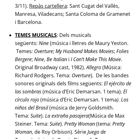
3/11).
Repàs cartellera
: Sant Cugat del Vallès,
Manresa, Viladecans; Santa Coloma de Gramenet
i Barcelona.
TEMES MUSICALS
: Dels musicals
següents:
Nine
(música i lletres de Maury Yeston.
Temes
: Overture
;
My Husband Makes Movies
;
Folies
Bergere
;
Nine
,
Be Italian
i
I Can’t Make This Movie
.
Original Broadway cast, 1982).
Allegro
(Música:
Richard Rodgers. Tema:
Overture
). De les bandes
sonores originals dels films següents:
El ejército de
las sombras
(música d’Eric Demarsan. 1 tema).
El
círculo rojo
(música d’Eric Demarsan. 1 tema
). Los
niños del Brasil
(música de Jerry Goldsmith.
Tema:
Suite
).
La extraña pasajera
(Música de Max
Steiner. Tema:
Suite
).
Pretty Woman
(tema:
Pretty
Woman
, de Roy Orbison). Sèrie
Juego de