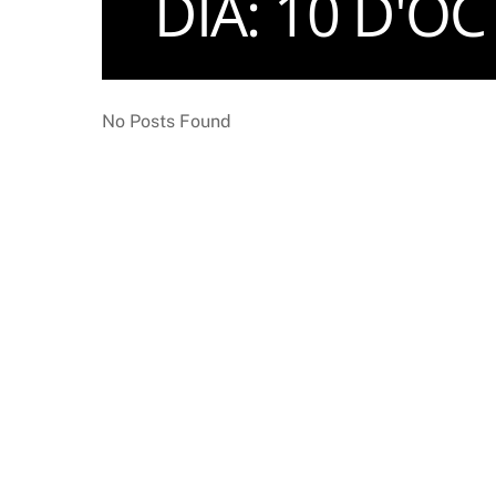
DIA:
10 D'OC
No Posts Found