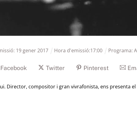
missió:
19
gener
2017
Hora d'emissió:
17
:
00
Programa:
A
Facebook
Twitter
Pinterest
Ema
i. Director, compositor i gran vivrafonista, ens presenta el s