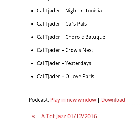
Cal Tjader – Night In Tunisia
Cal Tjader – Cal’s Pals
Cal Tjader – Choro e Batuque
Cal Tjader – Crow s Nest
Cal Tjader – Yesterdays
Cal Tjader – O Love Paris
Podcast:
Play in new window
|
Download
«
A Tot Jazz 01/12/2016