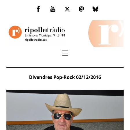
Skip
to
Facebook
You
Twitter
Mastodon
Bluesky
content
Tube
Menu
Divendres Pop-Rock 02/12/2016