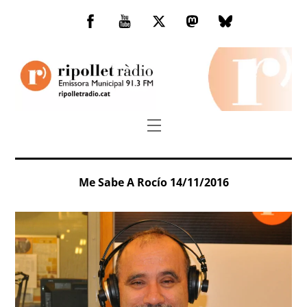
Skip
to
Facebook
You
Twitter
Mastodon
Bluesky
content
Tube
Menu
Me Sabe A Rocío 14/11/2016